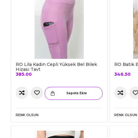
RO Lila Kadın Cepli Yüksek Bel Bilek
RO Batik B
Hizası Tayt
385.00
346.50
Sepete Ekle
RENK OLSUN
RENK OLSUN