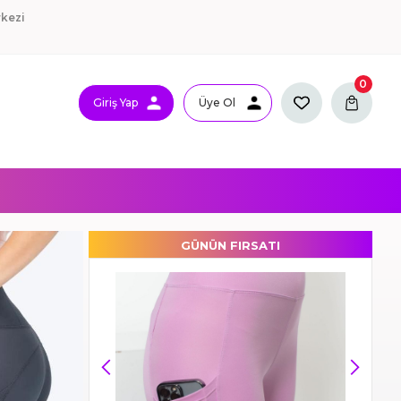
kezi
0
Giriş Yap
Üye Ol
GÜNÜN FIRSATI