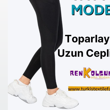
RO Siyah K
Hizası Tay
385.00