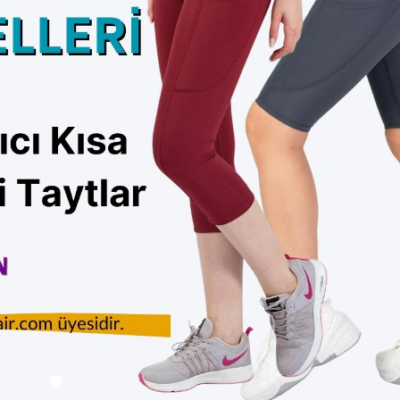
adın Cepli Yüksek Bel Bilek
RO Gül Kurusu Kadın Cepli Yü
t
Bilek Hizası Tayt
385.00
Sepete Ekle
Sepet