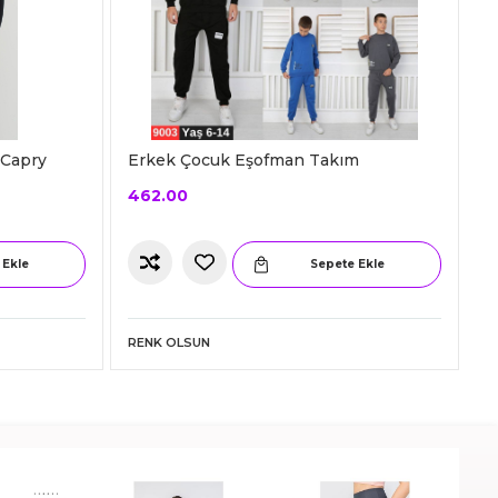
 Capry
Erkek Çocuk Eşofman Takım
462.00
 Ekle
Sepete Ekle
RENK OLSUN