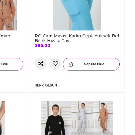
ofman
RO Cam Mavisi Kadın Cepli Yüksek Bel
Bilek Hizası Tayt
385.00
 Ekle
Sepete Ekle
RENK OLSUN