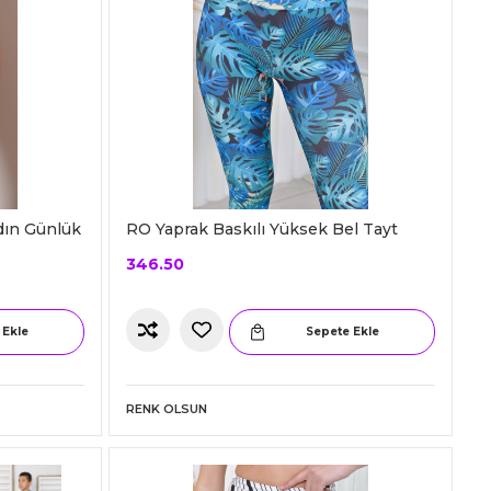
dın Günlük
RO Yaprak Baskılı Yüksek Bel Tayt
346.50
 Ekle
Sepete Ekle
RENK OLSUN