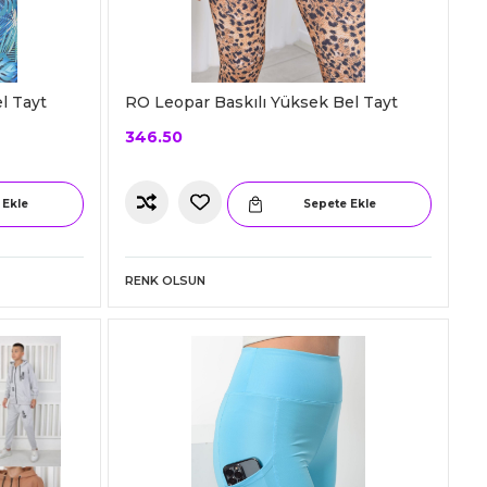
l Tayt
RO Leopar Baskılı Yüksek Bel Tayt
346.50
 Ekle
Sepete Ekle
RENK OLSUN