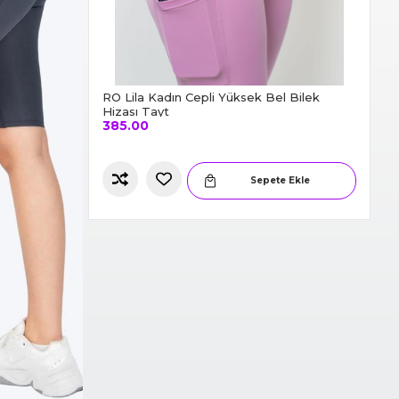
ksek Bel
RO Lila Kadın Cepli Yüksek Bel Bilek
RO
Hizası Tayt
Hi
385.00
3
e Ekle
Sepete Ekle
Slide 3 of 6.