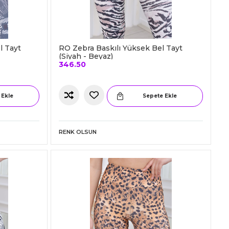
l Tayt
RO Zebra Baskılı Yüksek Bel Tayt
(Siyah - Beyaz)
346.50
 Ekle
Sepete Ekle
RENK OLSUN