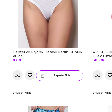
Dantel ve Fiyonk Detaylı Kadın Günlük
RO Gül Kur
Külot
Bilek Hiza
0.00
385.00
Sepete Ekle
RENK OLSUN
RENK OLSUN