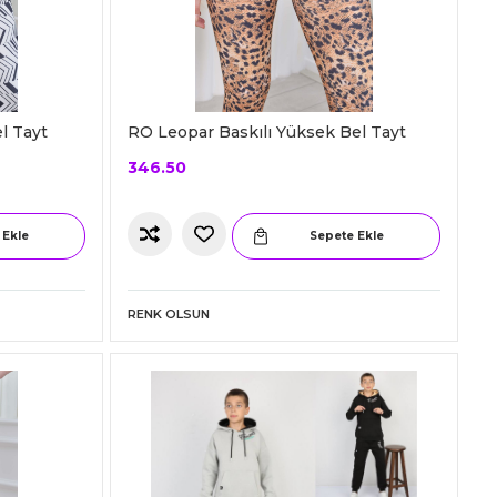
l Tayt
RO Leopar Baskılı Yüksek Bel Tayt
346.50
 Ekle
Sepete Ekle
RENK OLSUN