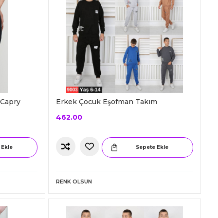
 Capry
Erkek Çocuk Eşofman Takım
462.00
 Ekle
Sepete Ekle
RENK OLSUN