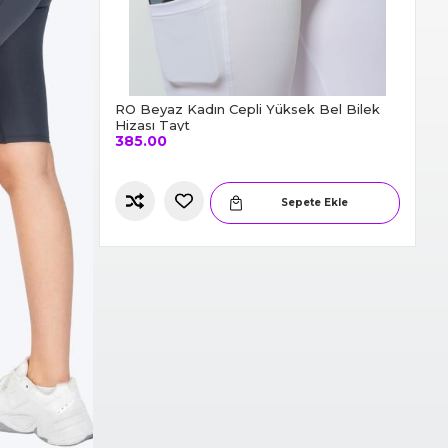
Bel Bilek
RO Fuşya Kadın Cepli Yüksek Bel Bilek
RO
Hizası Tayt
Hi
385.00
3
e Ekle
Sepete Ekle
Slide 4 of 6.