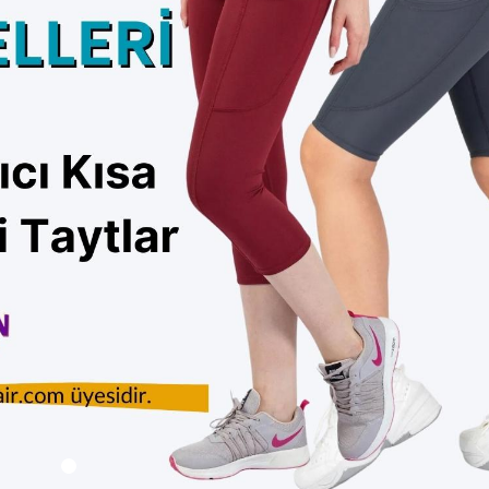
usu Kadın Cepli Yüksek Bel
RO Beyaz Kadın Cepli Yüksek 
sı Tayt
Hizası Tayt
385.00
Sepete Ekle
Sepet