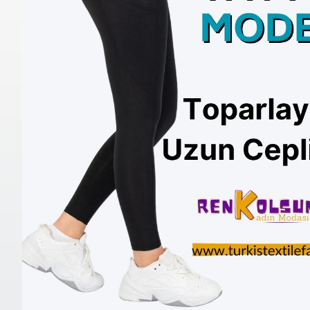
RO Siyah Kadın Cepli Yüksek Bel Bilek
RO Gül Kur
Hizası Tayt
Bilek Hiza
385.00
385.00
Sepete Ekle