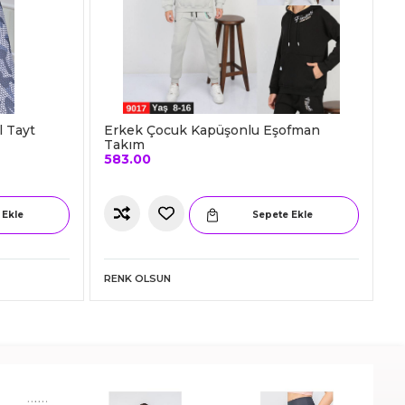
l Tayt
Erkek Çocuk Kapüşonlu Eşofman
Takım
583.00
 Ekle
Sepete Ekle
RENK OLSUN