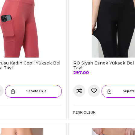
usu Kadın Cepli Yüksek Bel
RO Siyah Esnek Yüksek Bel
sı Tayt
Tayt
297.00
Sepete Ekle
Sepete
RENK OLSUN