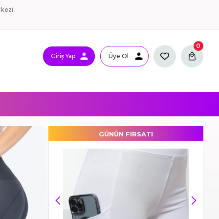
kezi
0
Giriş Yap
Üye Ol
GÜNÜN FIRSATI