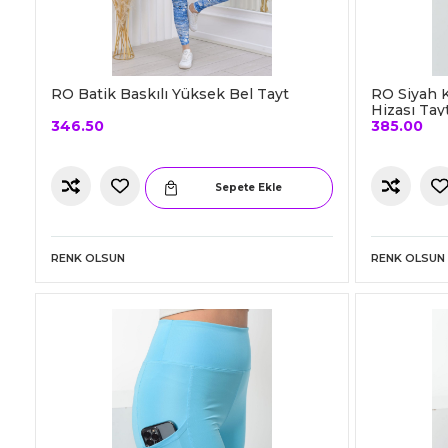
RO Batik Baskılı Yüksek Bel Tayt
RO Siyah K
Hizası Tay
346.50
385.00
Sepete Ekle
RENK OLSUN
RENK OLSUN