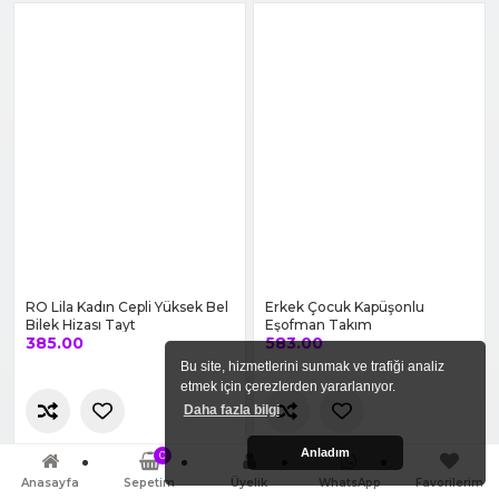
Mio Studio Yoga Seamless
Miorre Modal Kapri Tayt
Tayt
218.90
184.47
Sepete Ekle
Sepete Ekle
RENK OLSUN
RENK OLSUN
Bu site, hizmetlerini sunmak ve trafiği analiz
etmek için çerezlerden yararlanıyor.
Daha fazla bilgi
Anladım
0
Anasayfa
Sepetim
Üyelik
WhatsApp
Favorilerim