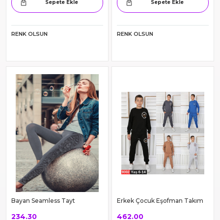
RO Fuşya Kadın Cepli Yüksek
Erkek Çocuk Kapüşonlu
Bel Bilek Hizası Tayt
Eşofman Takım
385.00
583.00
Sepete Ekle
Sepete Ekle
RENK OLSUN
RENK OLSUN