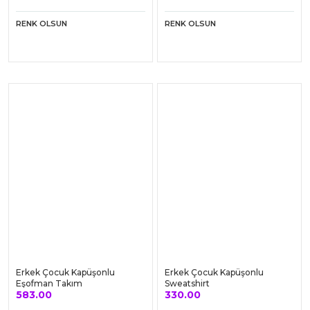
RO Lila Kadın Cepli Yüksek Bel
RO Petek Baskılı Yüksek Bel
Bilek Hizası Tayt
Tayt
385.00
346.50
Sepete Ekle
Sepete Ekle
RENK OLSUN
RENK OLSUN