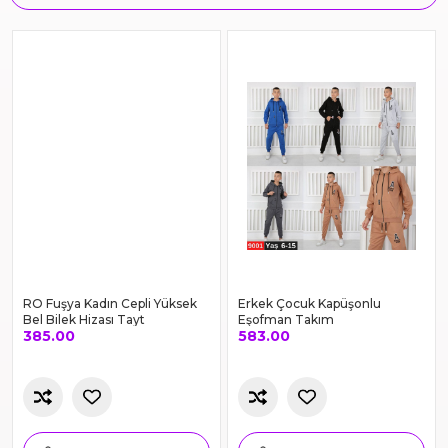
Özel Seçim Ürünler
ÇOK SATAN ÜRÜNLER
SİZİN İÇİN SEÇTİKLERİMİZ