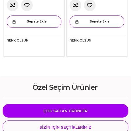
Erkek Çocuk Eşofman Takım
Miorre Modal Kapri Tayt
462.00
184.47
Sepete Ekle
Sepete Ekle
RENK OLSUN
RENK OLSUN