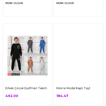
Mio Studio Yoga Seamless
RO Karma Baskılı Yüksek Bel
Tayt
Tayt
218.90
346.50
Sepete Ekle
Sepete Ekle
RENK OLSUN
RENK OLSUN