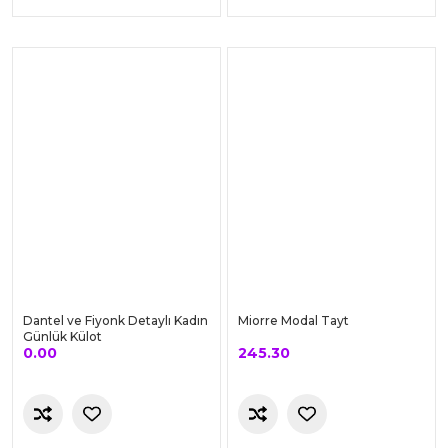
RO Siyah Kadın Cepli Yüksek
RO Yaprak Baskılı Yüksek Bel
Bel Bilek Hizası Tayt
Tayt
385.00
346.50
Sepete Ekle
Sepete Ekle
RENK OLSUN
RENK OLSUN