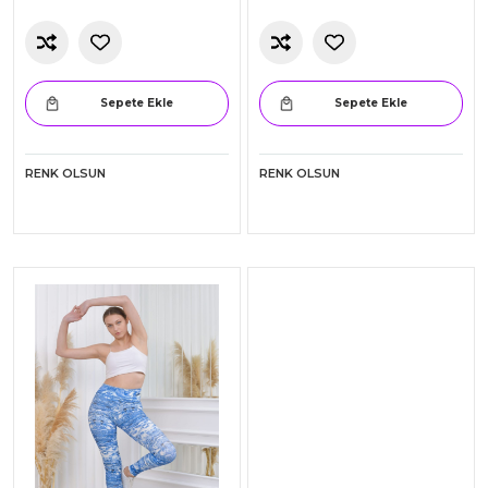
Erkek Çocuk Kapüşonlu
Erkek Çocuk Kapüşonlu
Eşofman Takım
Sweatshirt
583.00
330.00
Sepete Ekle
Sepete Ekle
RENK OLSUN
RENK OLSUN