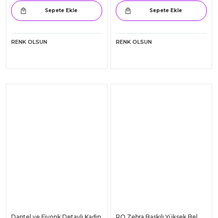
Dantel ve Fiyonk Detaylı Kadın
Miorre Modal Tayt
Günlük Külot
0.00
245.30
Sepete Ekle
Sepete Ekle
RENK OLSUN
RENK OLSUN