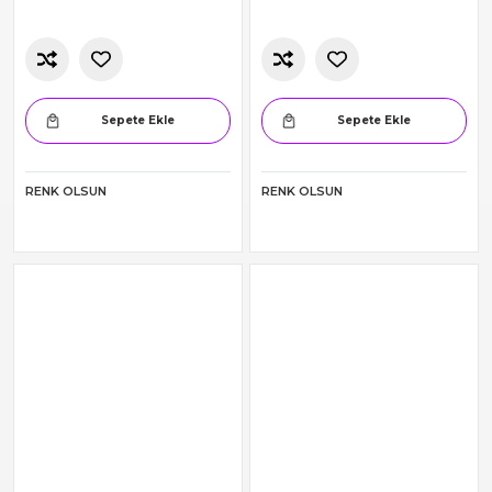
Bayan Seamless Tayt
Erkek Çocuk Eşofman Takım
234.30
462.00
Sepete Ekle
Sepete Ekle