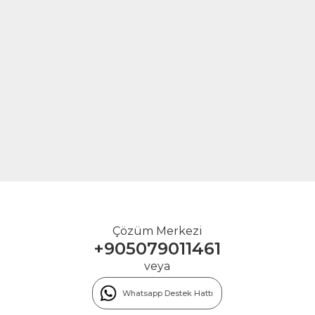
Çözüm Merkezi
+905079011461
veya
Whatsapp Destek Hattı