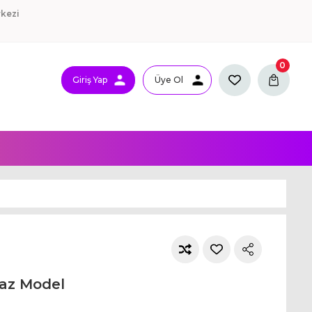
kezi
0
Giriş Yap
Üye Ol
raz Model