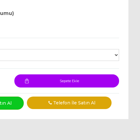
rumu)
Sepete Ekle
Telefon İle Satın Al
ın Al