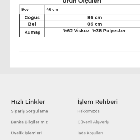
Ürün Ölçüleri
Boy
46 cm
Göğüs
86 cm
Bel
86 cm
%62 Viskoz %38 Polyester
Kumaş
Hızlı Linkler
İşlem Rehberi
Sipariş Sorgulama
Hakkımızda
Banka Bilgilerimiz
Güvenli Alışveriş
Üyelik İşlemleri
İade Koşulları