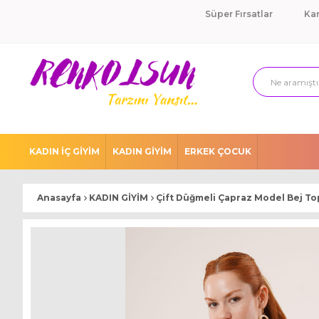
Süper Fırsatlar
Ka
KADIN İÇ GİYİM
KADIN GİYİM
ERKEK ÇOCUK
Anasayfa
KADIN GİYİM
Çift Düğmeli Çapraz Model Bej To